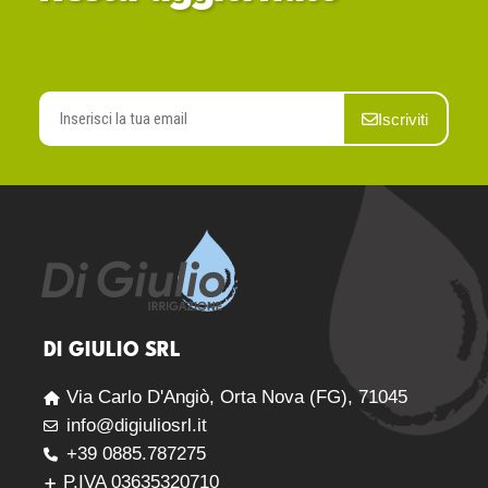
Iscriviti
DI GIULIO SRL
Via Carlo D'Angiò, Orta Nova (FG), 71045
info@digiuliosrl.it
+39 0885.787275
P.IVA 03635320710