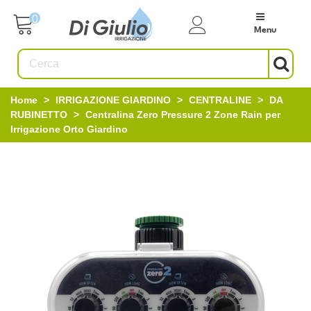
0
Menu
Home
>
IRRIGAZIONE GIARDINO
>
CENTRALINE
>
DA
RUBINETTO
>
Centralina Zero Pressure 2 Zone Rain per
Irrigazione Orto Giardino