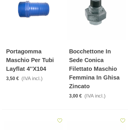
Portagomma
Bocchettone In
Maschio Per Tubi
Sede Conica
Layflat 4''x104
Filettato Maschio
Femmina In Ghisa
(IVA incl.)
3,50 €
Zincato
(IVA incl.)
3,00 €