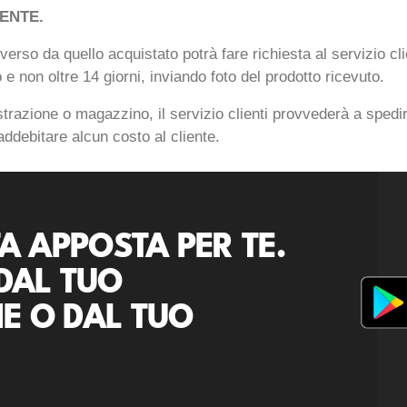
ENTE.
iverso da quello acquistato potrà fare richiesta al servizio cl
 e non oltre 14 giorni, inviando foto del prodotto ricevuto.
trazione o magazzino, il servizio clienti provvederà a spedir
 addebitare alcun costo al cliente.
A APPOSTA PER TE.
DAL TUO
E O DAL TUO