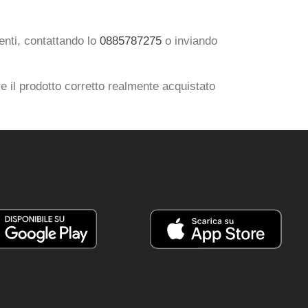
ienti, contattando lo
0885787275
o inviando
e il prodotto corretto realmente acquistato