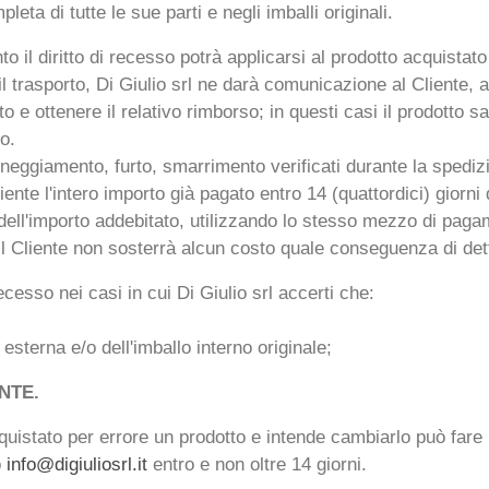
eta di tutte le sue parti e negli imballi originali.
to il diritto di recesso potrà applicarsi al prodotto acquistat
l trasporto, Di Giulio srl ne darà comunicazione al Cliente
to e ottenere il relativo rimborso; in questi casi il prodotto 
o.
neggiamento, furto, smarrimento verificati durante la spedizi
iente l'intero importo già pagato entro 14 (quattordici) giorn
 dell'importo addebitato, utilizzando lo stesso mezzo di pagam
 il Cliente non sosterrà alcun costo quale conseguenza di de
recesso nei casi in cui Di Giulio srl accerti che:
esterna e/o dell'imballo interno originale;
NTE.
cquistato per errore un prodotto e intende cambiarlo può fare
o
info@digiuliosrl.it
entro e non oltre 14 giorni.