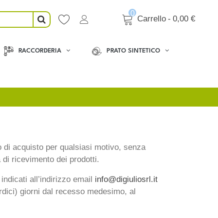
0
Carrello
-
0,00 €
RACCORDERIA
PRATO SINTETICO
to di acquisto per qualsiasi motivo, senza
 di ricevimento dei prodotti.
indicati all’indirizzo email
info@digiuliosrl.it
tordici) giorni dal recesso medesimo, al