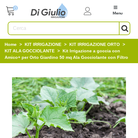
0
Menu
Home
>
KIT IRRIGAZIONE
>
KIT IRRIGAZIONE ORTO
>
KIT ALA GOCCIOLANTE
>
Kit Irrigazione a goccia con
Amico+ per Orto Giardino 50 mq Ala Gocciolante con Filtro