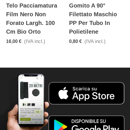
Gomito A 90°
Manicotto Ridotto
Portagomma PP
Giunzione
Per Tubo In
Portagomma Per
Polietilene
Tubo In Polietilene
PE
(IVA incl.)
0,20 €
(IVA incl.)
0,20 €