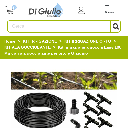
0
Menu
Home
>
KIT IRRIGAZIONE
>
KIT IRRIGAZIONE ORTO
>
KIT ALA GOCCIOLANTE
>
Kit Irrigazione a goccia Easy 100
Mq con ala gocciolante per orto e Giardino