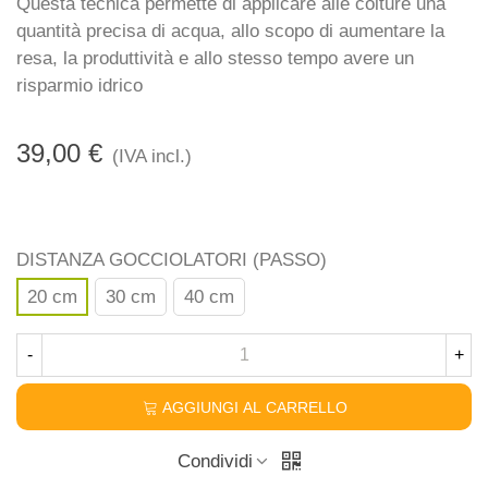
Questa tecnica permette di applicare alle colture una
quantità precisa di acqua, allo scopo di aumentare la
resa, la produttività e allo stesso tempo avere un
risparmio idrico
39,00 €
(IVA incl.)
DISTANZA GOCCIOLATORI (PASSO)
20 cm
30 cm
40 cm
-
+
AGGIUNGI AL CARRELLO
Condividi