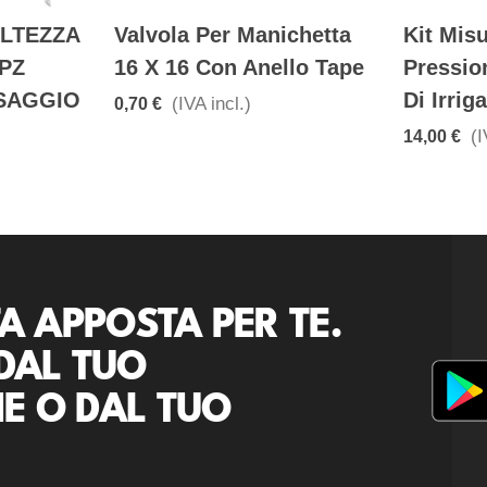
ALTEZZA
Valvola Per Manichetta
Kit Mis
 PZ
16 X 16 Con Anello Tape
Pressio
SAGGIO
Di Irrig
(IVA incl.)
0,70 €
(I
14,00 €
A APPOSTA PER TE.
DAL TUO
E O DAL TUO