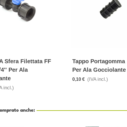
A Sfera Filettata FF
Tappo Portagomma
/4'' Per Ala
Per Ala Gocciolante
ante
(IVA incl.)
0,10 €
A incl.)
 comprato anche: