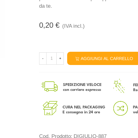
da te.
0,20 €
(IVA incl.)
AGGIUNGI AL CARRELLO
-
+
Cod. Prodotto:
DIGIULIO-887