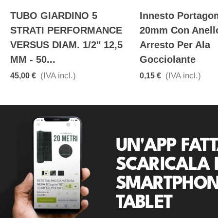
TUBO GIARDINO 5
Innesto Portag
STRATI PERFORMANCE
20mm Con Anell
VERSUS DIAM. 1/2" 12,5
Arresto Per Ala
MM - 50...
Gocciolante
(IVA incl.)
(IVA incl.)
45,00 €
0,15 €
UN'APP FATT
SCARICALA 
SMARTPHON
TABLET