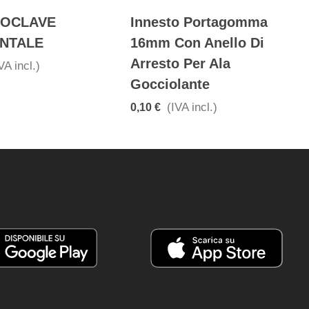
TOCLAVE
Innesto Portagomma
NTALE
16mm Con Anello Di
Arresto Per Ala
VA incl.)
Gocciolante
(IVA incl.)
0,10 €