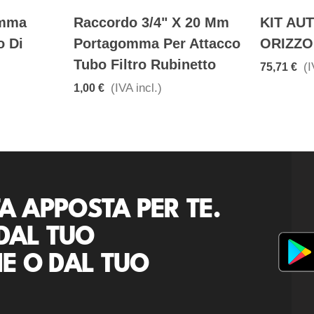
omma
Raccordo 3/4" X 20 Mm
KIT AU
o Di
Portagomma Per Attacco
ORIZZO
Tubo Filtro Rubinetto
(I
75,71 €
(IVA incl.)
1,00 €
A APPOSTA PER TE.
DAL TUO
E O DAL TUO