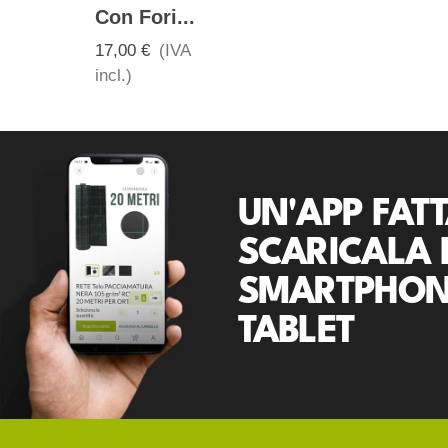
Con Fori...
0,60 €
(IVA
incl.)
17,00 €
(IVA
incl.)
UN'APP FATT
SCARICALA 
SMARTPHON
TABLET