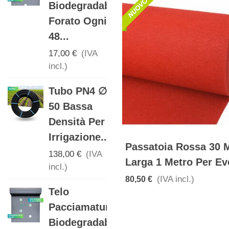
Biodegradabile
Con Fori...
Forato Ogni
17,00 €
(IVA
48...
incl.)
17,00 €
(IVA
DETERGENTE
incl.)
IGIENIZZANTE
Tubo PN4 ∅
PER ERBA
50 Bassa
ARTIFICIALE
Densità Per
16,00 €
(IVA
Irrigazione...
incl.)
Passatoia Rossa 30 M
138,00 €
(IVA
Valvola Con
Larga 1 Metro Per Ev
incl.)
Attacchi
(IVA incl.)
80,50 €
Telo
Ala
Pacciamatura
Gocciolante
Biodegradabile
D. 16...