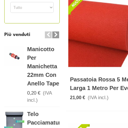
Più venduti
Manicotto
Telo
Per
Pacciamatura
Manichetta
Biodegradabile
22mm Con
Con Fori...
Passatoia Rossa 5 Me
Anello Tape
17,00 €
(IVA
Larga 1 Metro Per Ev
incl.)
0,20 €
(IVA
(IVA incl.)
21,00 €
incl.)
Telo
Telo
Pacciamatura
Pacciamatura
Biodegradabile