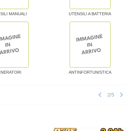
SILI MANUALI
UTENSILI A BATTERIA
ENERATORI
ANTINFORTUNISTICA
Precedente
Su
2/5