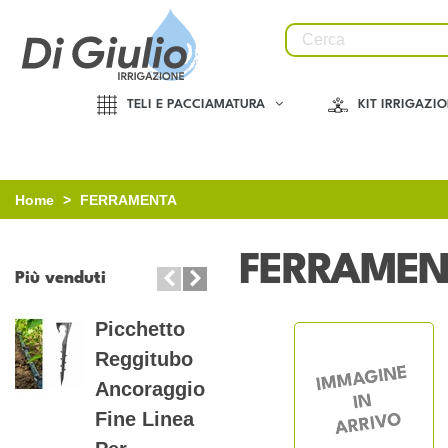
TELI E PACCIAMATURA
KIT IRRIGAZI
Home
>
FERRAMENTA
FERRAMEN
Più venduti
Picchetto
Tee 90°
Reggitubo
Portagomma
Ancoraggio
Filettato
Fine Linea
Maschio PP