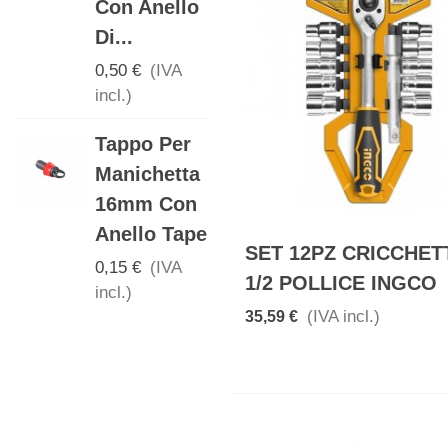
Con Anello
Gocciolante
Di...
0,20 €
(IVA
incl.)
0,50 €
(IVA
incl.)
Valvola Per
Tappo Per
Manichetta
Manichetta
16 X 3/4
16mm Con
Con Anello
Anello Tape
Tape
SET 12PZ CRICCHET
0,15 €
(IVA
0,50 €
(IVA
1/2 POLLICE INGCO
incl.)
incl.)
(IVA incl.)
35,59 €