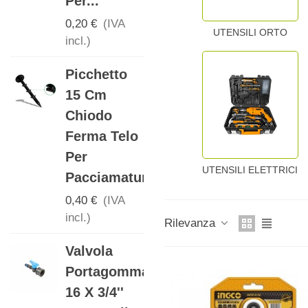
Per...
Per...
0,20 €
(IVA
0,30 €
(IVA
UTENSILI ORTO
incl.)
incl.)
Picchetto
Manicotto
15 Cm
Per
Chiodo
Manichetta
Ferma Telo
16mm Con
Per
Anello Tape
UTENSILI ELETTRICI
Pacciamatura
0,15 €
(IVA
incl.)
0,40 €
(IVA
incl.)
Rilevanza
Gomito
Valvola
Portagomma
Portagomma
16mm Per
16 X 3/4''
Ala