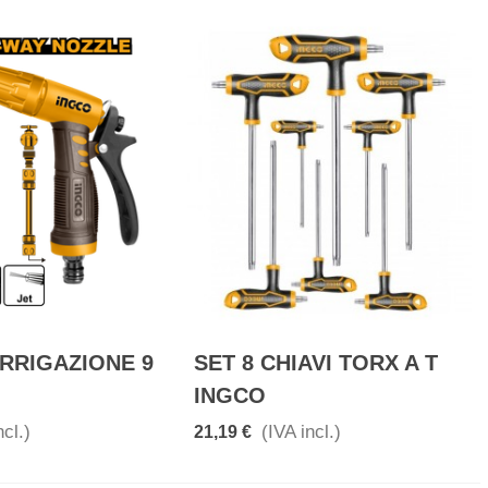
IRRIGAZIONE 9
SET 8 CHIAVI TORX A T
INGCO
ncl.)
(IVA incl.)
21,19 €