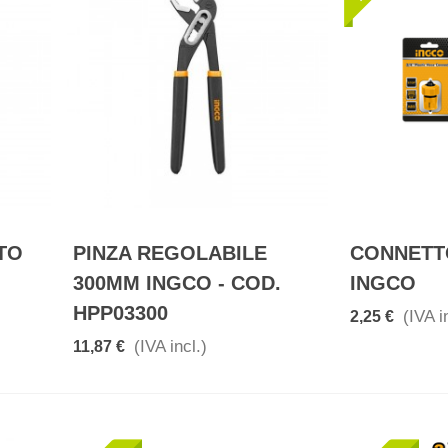
TO
PINZA REGOLABILE
CONNETTO
300MM INGCO - COD.
INGCO
HPP03300
(IVA i
2,25 €
(IVA incl.)
11,87 €