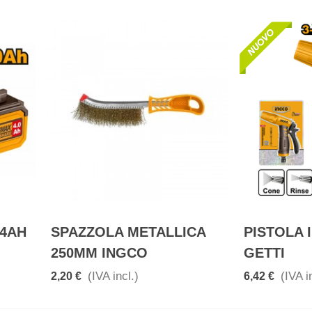
 4AH
SPAZZOLA METALLICA
PISTOLA 
250MM INGCO
GETTI
(IVA incl.)
(IVA i
2,20 €
6,42 €