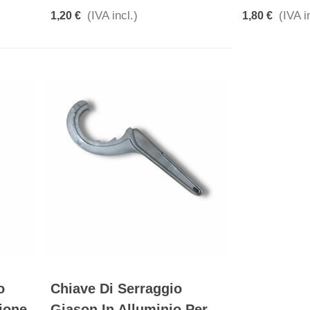
(IVA incl.)
(IVA i
1,20 €
1,80 €
o
Chiave Di Serraggio
ione
Giason In Alluminio Per