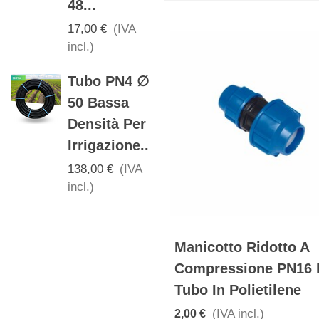
48...
DETERGENTE
17,00 €
(IVA
IGIENIZZANTE
incl.)
PER ERBA
Tubo PN4 ∅
ARTIFICIALE
50 Bassa
16,00 €
(IVA
Densità Per
incl.)
Irrigazione...
138,00 €
(IVA
incl.)
Manicotto Ridotto A
Compressione PN16 
Tubo In Polietilene
(IVA incl.)
2,00 €