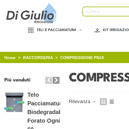
TELI E PACCIAMATURA
KIT IRRIGAZI
Home
>
RACCORDERIA
>
COMPRESSIONE PN16
COMPRESS
Più venduti
Telo
Telo
Rilevanza
Pacciamatura
Pacciamatura
Biodegradabile
Biodegradabile
Forato Ogni
Con Fori...