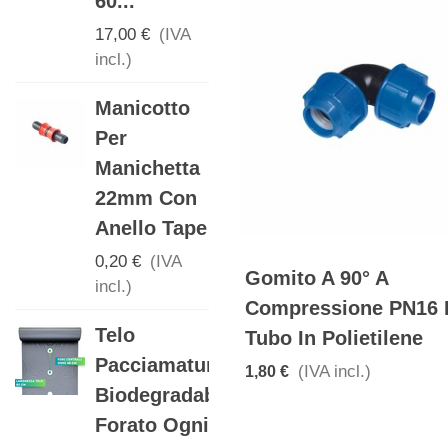
60...
17,00 €
(IVA
incl.)
17,00 €
(IVA
incl.)
Telo
Manicotto
Pacciamatura
Per
Biodegradabile
Manichetta
Con Fori...
22mm Con
17,00 €
(IVA
Anello Tape
incl.)
0,20 €
(IVA
Telo
Gomito A 90° A
incl.)
Pacciamatura
Compressione PN16 
Telo
Biodegradabile
Tubo In Polietilene
Pacciamatura
Con Fori...
(IVA incl.)
1,80 €
Biodegradabile
17,00 €
(IVA
Forato Ogni
incl.)