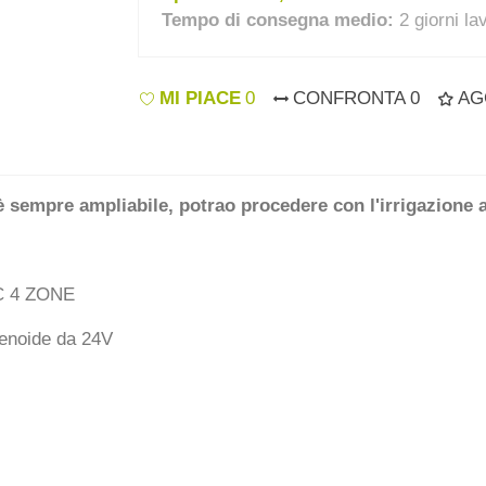
Tempo di consegna medio:
2 giorni la
MI PIACE
0
CONFRONTA
0
AG
è sempre ampliabile, potrao procedere con l'irrigazione a
C 4 ZONE
olenoide da 24V