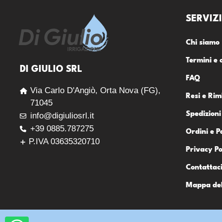
SERVIZI
Chi siamo
Termini e 
DI GIULIO SRL
FAQ
Via Carlo D'Angiò, Orta Nova (FG),
Resi e Rim
71045
Spedizioni
info@digiuliosrl.it
+39 0885.787275
Ordini e 
P.IVA 03635320710
Privacy Po
Contattac
Mappa del