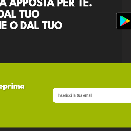
A APPOSTA PER TE.
DAL TUO
E O DAL TUO
nteprima