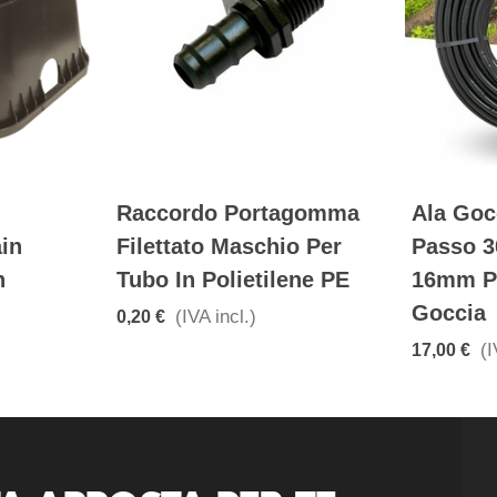
Raccordo Portagomma
Ala Goc
ain
Filettato Maschio Per
Passo 3
n
Tubo In Polietilene PE
16mm Pe
Goccia
(IVA incl.)
0,20 €
(I
17,00 €