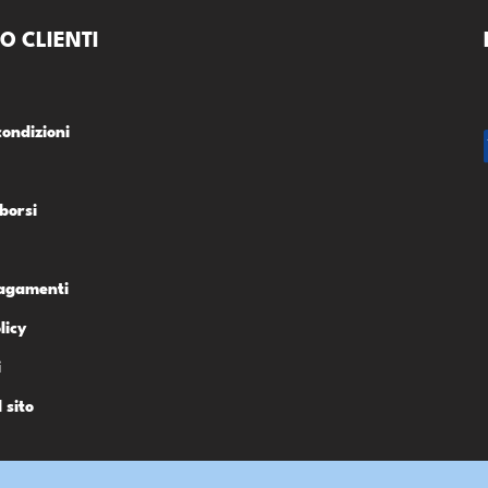
O CLIENTI
condizioni
borsi
Pagamenti
licy
i
 sito