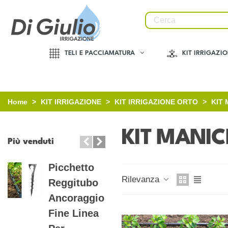
TELI E PACCIAMATURA
KIT IRRIGAZI
Home
>
KIT IRRIGAZIONE
>
KIT IRRIGAZIONE ORTO
>
KIT
KIT MANI
Più venduti
Picchetto
Tee 90°
Rilevanza
Reggitubo
Portagomma
Ancoraggio
Filettato
Fine Linea
Maschio PP