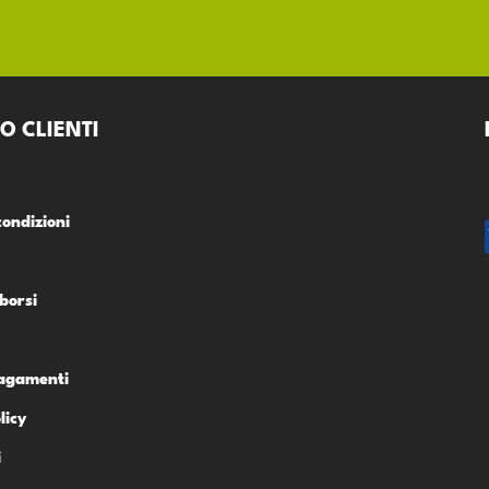
O CLIENTI
condizioni
borsi
Pagamenti
licy
i