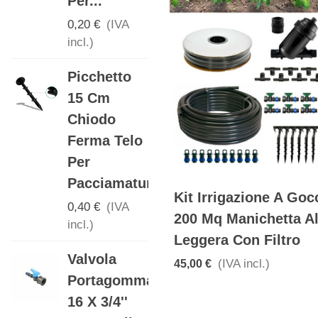
Per...
Per...
0,20 €
(IVA
0,30 €
(IVA
incl.)
incl.)
Picchetto
Manicotto
15 Cm
Per
Chiodo
Manichetta
Ferma Telo
16mm Con
Per
Anello Tape
Pacciamatura
0,15 €
(IVA
Kit Irrigazione A Goc
incl.)
0,40 €
(IVA
200 Mq Manichetta A
incl.)
Gomito
Leggera Con Filtro
Valvola
Portagomma
(IVA incl.)
45,00 €
Portagomma
16mm Per
16 X 3/4''
Ala