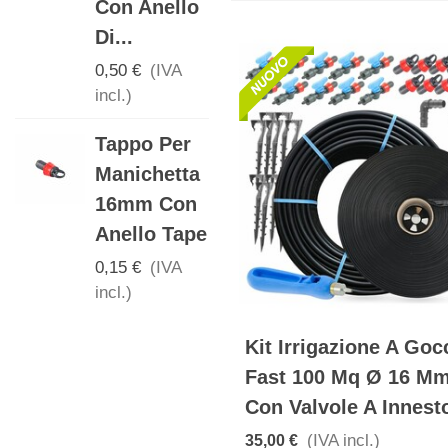
Con Anello
Gocciolante
Di...
0,20 €
(IVA
incl.)
0,50 €
(IVA
incl.)
Valvola Per
Tappo Per
Manichetta
Manichetta
16 X 3/4
16mm Con
Con Anello
Anello Tape
Tape
0,15 €
(IVA
0,50 €
(IVA
incl.)
incl.)
Kit Irrigazione A Goc
Fast 100 Mq Ø 16 M
Con Valvole A Innesto
(IVA incl.)
35,00 €