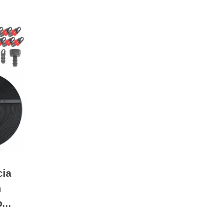
cia
m
...