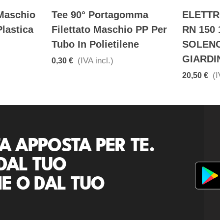
 Maschio
Tee 90° Portagomma
ELETTR
lastica
Filettato Maschio PP Per
RN 150 
Tubo In Polietilene
SOLENO
GIARDI
(IVA incl.)
0,30 €
(I
20,50 €
A APPOSTA PER TE.
DAL TUO
E O DAL TUO