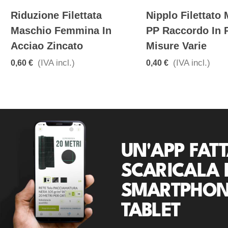
Riduzione Filettata
Nipplo Filettato
Maschio Femmina In
PP Raccordo In P
Acciao Zincato
Misure Varie
(IVA incl.)
(IVA incl.)
0,60 €
0,40 €
UN'APP FATT
SCARICALA 
SMARTPHON
TABLET