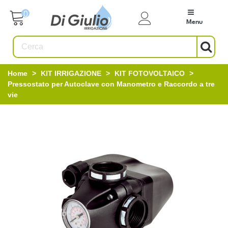
0
Menu
Home
>
KIT IRRIGAZIONE
>
KIT FOTOVOLTAICO
>
Pressostato per Autoclave con Manometro e Raccordo a tre
vie