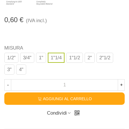
0,60 €
(IVA incl.)
MISURA
1/2"
3/4"
1"
1"1/4
1"1/2
2"
2"1/2
3"
4"
-
+
AGGIUNGI AL CARRELLO
Condividi