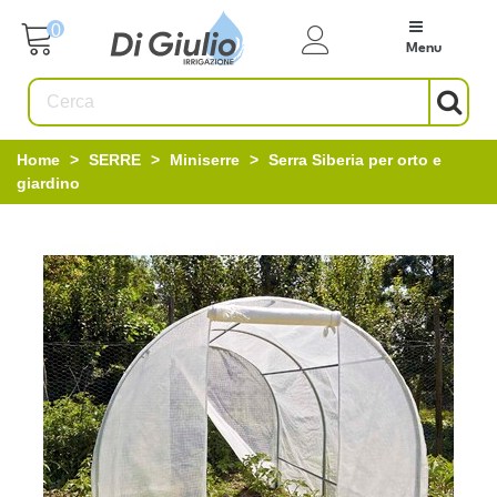
0
Menu
Home
>
SERRE
>
Miniserre
>
Serra Siberia per orto e
giardino