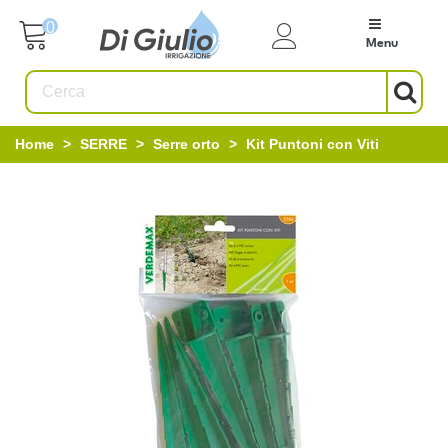
0
Menu
Home
>
SERRE
>
Serre orto
>
Kit Puntoni con Viti