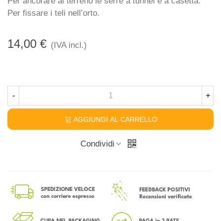
Per ancorare al terreno le serre a tunnel e a casetta.
Per fissare i teli nell’orto.
14,00 €
(IVA incl.)
-
+
AGGIUNGI AL CARRELLO
Condividi