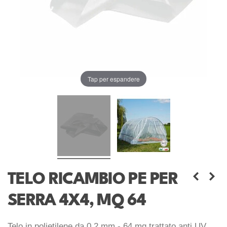
Tap per espandere
TELO RICAMBIO PE PER
SERRA 4X4, MQ 64
Telo in polietilene da 0,2 mm - 64 mq trattato anti UV.