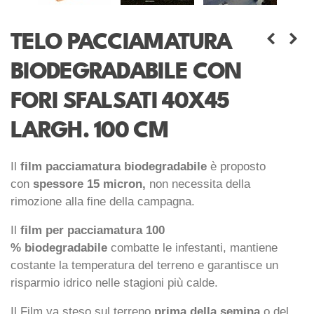
TELO PACCIAMATURA
BIODEGRADABILE CON
FORI SFALSATI 40X45
LARGH. 100 CM
Il
film pacciamatura
biodegradabile
è proposto
con
spessore 15 micron,
non necessita della
rimozione alla fine della campagna.
Il
film per pacciamatura
100
%
biodegradabile
combatte le infestanti, mantiene
costante la temperatura del terreno e garantisce un
risparmio idrico nelle stagioni più calde.
Il Film va steso sul terreno
prima della semina
o del