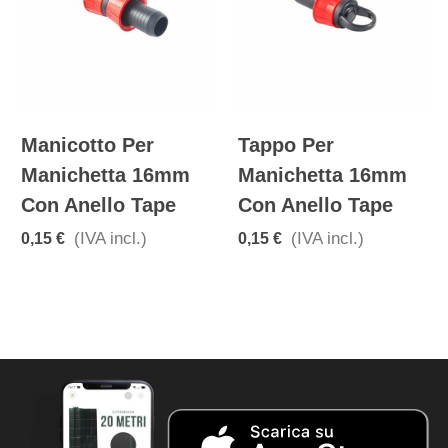
Tappo Per
Ala Gocciolante
mm
Manichetta 16mm
Rigida Passo 40
Con Anello Tape
Diametro 16mm P
Irrigazione A
(IVA incl.)
0,15 €
Goccia
(IVA incl.)
16,00 €