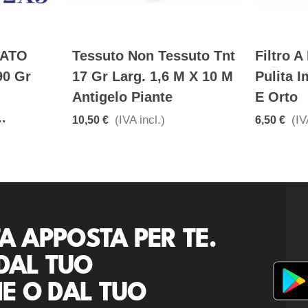
LATO
Tessuto Non Tessuto Tnt
Filtro A
90 Gr
17 Gr Larg. 1,6 M X 10 M
Pulita I
Antigelo Piante
E Orto
.
(IVA incl.)
(IV
10,50 €
6,50 €
A APPOSTA PER TE.
DAL TUO
E O DAL TUO