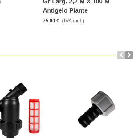
m
Gr Larg. 2,2 M X 100 M
Antigelo Piante
(IVA incl.)
75,00 €