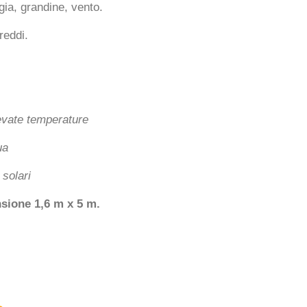
gia, grandine, vento.
reddi.
levate temperature
ua
 solari
sione 1,6 m x 5 m.