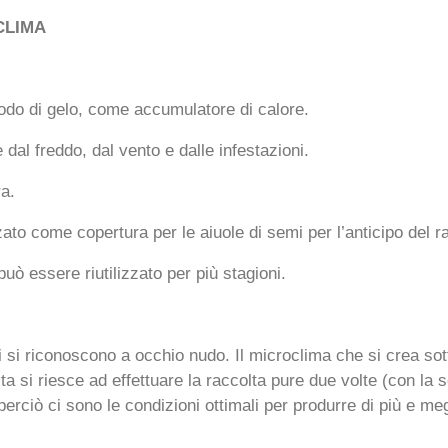
CLIMA
odo di gelo, come accumulatore di calore.
dal freddo, dal vento e dalle infestazioni.
ra.
to come copertura per le aiuole di semi per l’anticipo del r
uò essere riutilizzato per più stagioni.
i si riconoscono a occhio nudo. Il microclima che si crea sott
a si riesce ad effettuare la raccolta pure due volte (con la s
perciò ci sono le condizioni ottimali per produrre di più e me