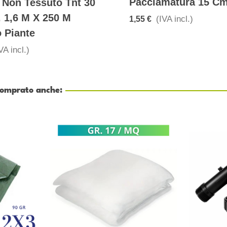
Pacciamatura 15 C
 Non Tessuto Tnt 30
. 1,6 M X 250 M
(IVA incl.)
1,55 €
o Piante
VA incl.)
 comprato anche: