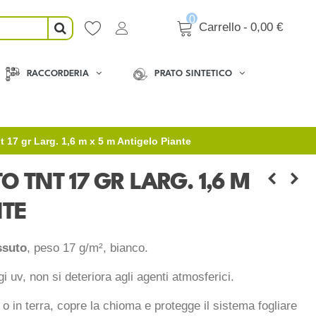
0
Carrello
-
0,00 €
RACCORDERIA
PRATO SINTETICO
 17 gr Larg. 1,6 m x 5 m Antigelo Piante
 TNT 17 GR LARG. 1,6 M
NTE
ssuto
, peso 17 g/m², bianco.
gi uv, non si deteriora agli agenti atmosferici.
o o in terra, copre la chioma e protegge il sistema fogliare