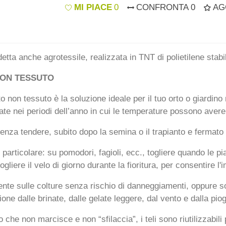
MI PIACE
0
CONFRONTA
0
AG
tta anche agrotessile, realizzata in TNT di polietilene stabili
NON TESSUTO
 non tessuto è la soluzione ideale per il tuo orto o giardino ne
ate nei periodi dell’anno in cui le temperature possono avere
enza tendere, subito dopo la semina o il trapianto e fermato 
 in particolare: su pomodori, fagioli, ecc., togliere quando le
togliere il velo di giorno durante la fioritura, per consentire l'
ente sulle colture senza rischio di danneggiamenti, oppure so
zione dalle brinate, dalle gelate leggere, dal vento e dalla pio
 che non marcisce e non “sfilaccia”, i teli sono riutilizzabili 