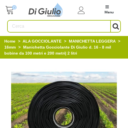
0
Menu
Home
>
ALA GOCCIOLANTE
>
MANICHETTA LEGGERA
>
16mm
>
Manichetta Gocciolante Di Giulio d. 16 - 8 mil
bobine da 100 metri e 200 metri| 2 litri