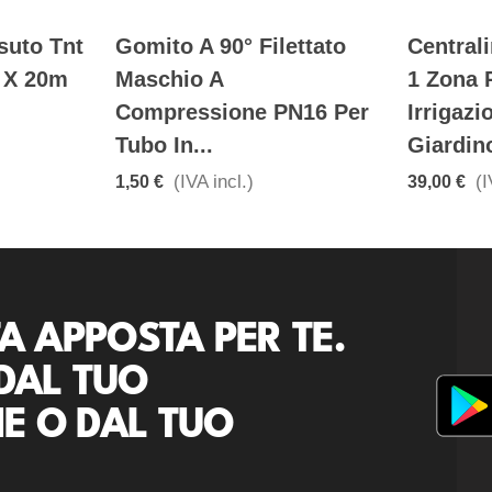
suto Tnt
Gomito A 90° Filettato
Central
 X 20m
Maschio A
1 Zona 
Compressione PN16 Per
Irrigazi
Tubo In...
Giardin
(IVA incl.)
(I
1,50 €
39,00 €
A APPOSTA PER TE.
DAL TUO
E O DAL TUO