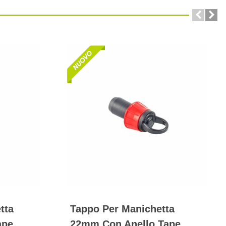
tta
Tappo Per Manichetta
ape
22mm Con Anello Tape