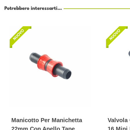
Potrebbero interessarti...
Manicotto Per Manichetta
Valvola
22mm Con Anello Tape
16 Mini