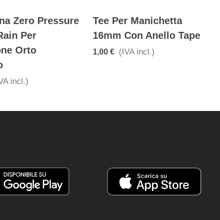
ina Zero Pressure
Tee Per Manichetta
Rain Per
16mm Con Anello Tape
one Orto
(IVA incl.)
1,00 €
o
VA incl.)