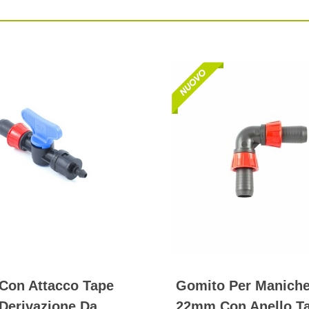
 Con Attacco Tape
Gomito Per Maniche
 Derivazione Da
22mm Con Anello T