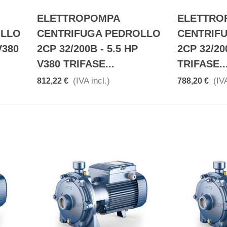
ELETTROPOMPA
ELETTRO
OLLO
CENTRIFUGA PEDROLLO
CENTRIF
V380
2CP 32/200B - 5.5 HP
2CP 32/20
V380 TRIFASE...
TRIFASE..
(IVA incl.)
(IVA
812,22 €
788,20 €