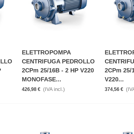
ELETTROPOMPA
ELETTRO
OLLO
CENTRIFUGA PEDROLLO
CENTRIF
P
2CPm 25/16B - 2 HP V220
2CPm 25/1
MONOFASE...
V220...
(IVA incl.)
(IVA
426,98 €
374,56 €