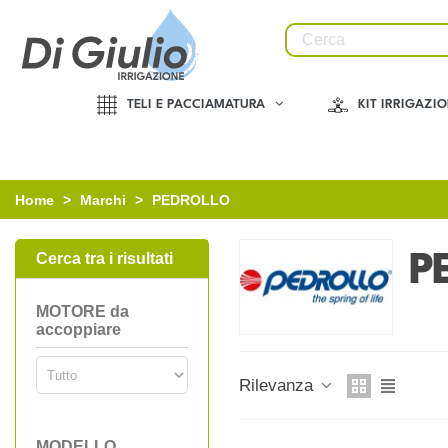
TELI E PACCIAMATURA
KIT IRRIGAZI
Home
>
Marchi
>
PEDROLLO
Cerca tra i risultati
P
MOTORE da
accoppiare
Rilevanza
MODELLO