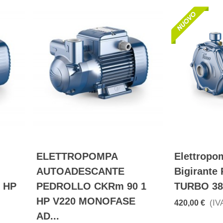
ELETTROPOMPA
Elettropo
AUTOADESCANTE
Bigirante 
 HP
PEDROLLO CKRm 90 1
TURBO 380
HP V220 MONOFASE
(IVA
420,00 €
AD...