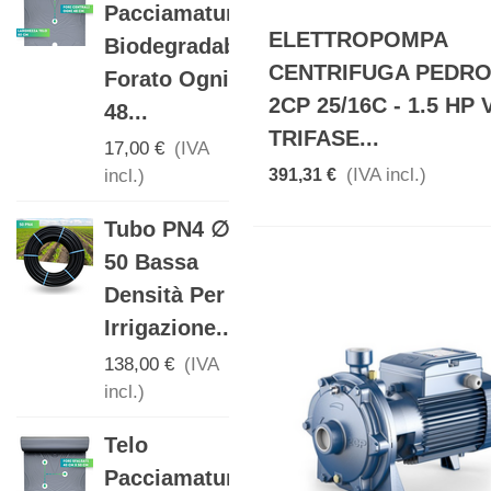
Pacciamatura
Biodegradabile
ELETTROPOMPA
Biodegradabile
Con Fori...
CENTRIFUGA PEDR
Forato Ogni
17,00 €
(IVA
2CP 25/16C - 1.5 HP 
48...
incl.)
TRIFASE...
17,00 €
(IVA
DETERGENTE
(IVA incl.)
391,31 €
incl.)
IGIENIZZANTE
Tubo PN4 ∅
PER ERBA
50 Bassa
ARTIFICIALE
Densità Per
16,00 €
(IVA
Irrigazione...
incl.)
138,00 €
(IVA
Valvola Con
incl.)
Attacchi
Telo
Ala
Pacciamatura
Gocciolante