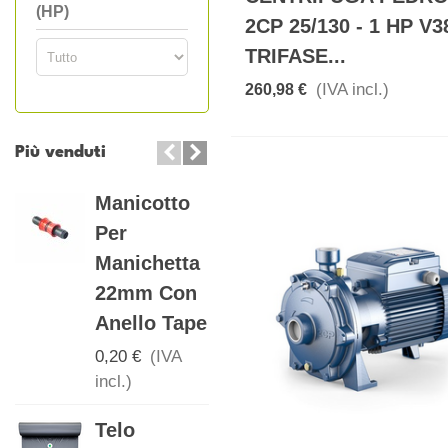
(HP)
2CP 25/130 - 1 HP V3
TRIFASE...
(IVA incl.)
260,98 €
Più venduti
Manicotto
Telo
Per
Pacciamatura
Manichetta
Biodegradabile
22mm Con
Con Fori...
Anello Tape
17,00 €
(IVA
incl.)
0,20 €
(IVA
incl.)
Telo
Telo
Pacciamatura