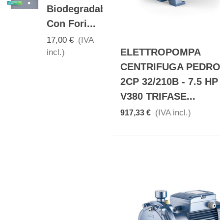
Biodegradabile
D. 16...
Con Fori...
0,60 €
(IVA
incl.)
17,00 €
(IVA
ELETTROPOMPA
incl.)
CENTRIFUGA PEDR
2CP 32/210B - 7.5 HP
V380 TRIFASE...
(IVA incl.)
917,33 €