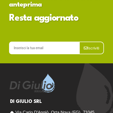
anteprima
Resta aggiornato
Iscriviti
DI GIULIO SRL
Via Carlo D'Angiò, Orta Nova (FG), 71045