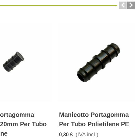
Portagomma
Manicotto Portagomma
 20mm Per Tubo
Per Tubo Polietilene PE
ene
(IVA incl.)
0,30 €