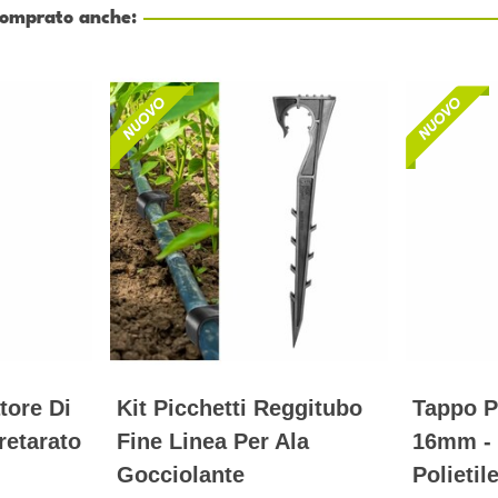
 comprato anche:
tore Di
Kit Picchetti Reggitubo
Tappo 
retarato
Fine Linea Per Ala
16mm -
Gocciolante
Polietil