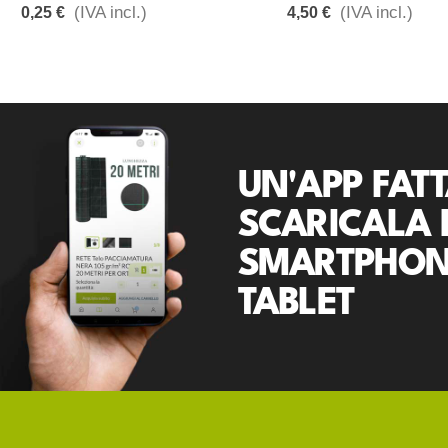
(IVA incl.)
(IVA incl.)
0,25 €
4,50 €
UN'APP FATT
SCARICALA 
SMARTPHON
TABLET