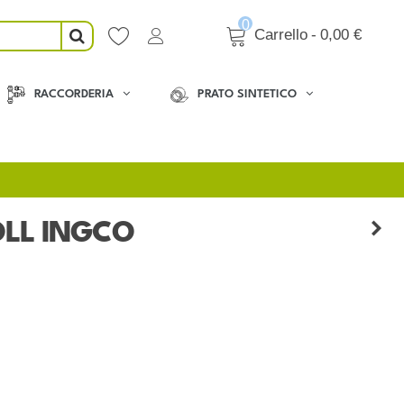
0
Carrello
-
0,00 €
RACCORDERIA
PRATO SINTETICO
OLL INGCO