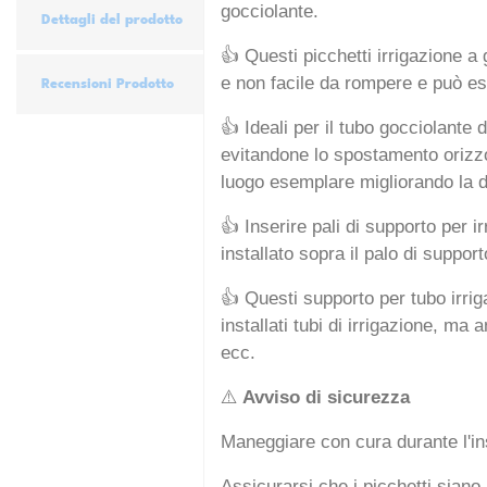
gocciolante.
Dettagli del prodotto
👍 Questi picchetti irrigazione a 
e non facile da rompere e può ess
Recensioni Prodotto
👍 Ideali per il tubo gocciolante
evitandone lo spostamento orizzont
luogo esemplare migliorando la d
👍 Inserire pali di supporto per i
installato sopra il palo di suppor
👍 Questi supporto per tubo irrigaz
installati tubi di irrigazione, ma 
ecc.
⚠️
Avviso di sicurezza
Maneggiare con cura durante l'in
Assicurarsi che i picchetti siano