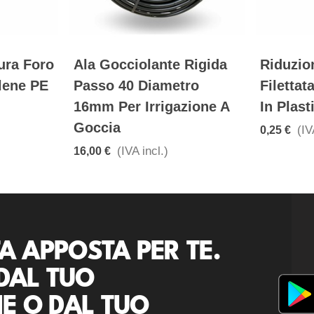
ura Foro
Ala Gocciolante Rigida
Riduzio
ilene PE
Passo 40 Diametro
Filetta
16mm Per Irrigazione A
In Plast
Goccia
(IV
0,25 €
(IVA incl.)
16,00 €
A APPOSTA PER TE.
DAL TUO
E O DAL TUO