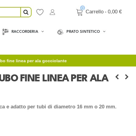
0
Carrello
-
0,00 €
RACCORDERIA
PRATO SINTETICO
ubo fine linea per ala gocciolante
TUBO FINE LINEA PER ALA
ica e adatto per tubi di diametro 16 mm o 20 mm.