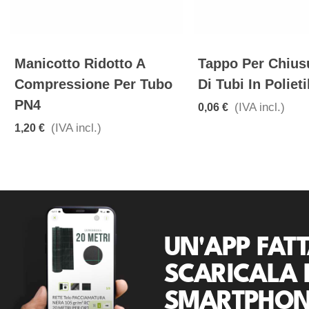
Manicotto Ridotto A
Tappo Per Chius
Compressione Per Tubo
Di Tubi In Poliet
PN4
(IVA incl.)
0,06 €
(IVA incl.)
1,20 €
UN'APP FATT
SCARICALA 
SMARTPHON