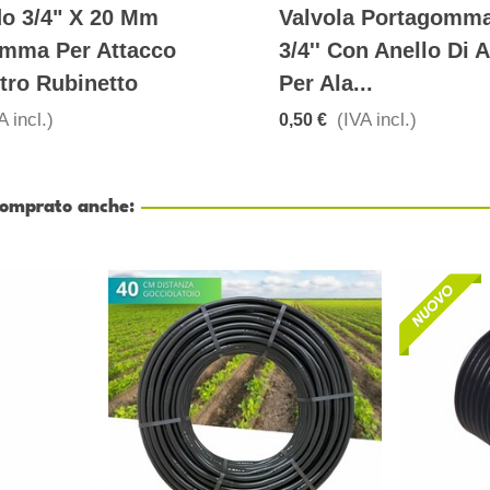
o 3/4" X 20 Mm
Valvola Portagomma
mma Per Attacco
3/4'' Con Anello Di 
ltro Rubinetto
Per Ala...
A incl.)
(IVA incl.)
0,50 €
 comprato anche: