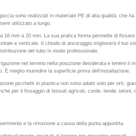
goccia sono realizzati in materiale PE di alta qualità, che ha
ere utilizzato a lungo.
 da 16 mm a 20 mm. La sua pratica forma permette di fissare 
ale e verticale. Il chiodo di ancoraggio migliorerà il tuo sis
istribuzione del tubo in modo professionale.
rrigazione nel terreno nella posizione desiderata e tenere il m
to. È meglio inumidire la superficie prima dell'installazione.
ione picchetti in plastica non sono adatti solo per orti, giardin
anche per il fissaggio di tessuti agricoli, corde, tende, teloni
serimento e la rimozione a causa della punta appuntita.
 adeguatamente ancorati al terreno per prevenire pericoli.