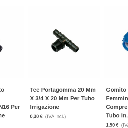
to
Tee Portagomma 20 Mm
Gomito A
X 3/4 X 20 Mm Per Tubo
Femmin
N16 Per
Irrigazione
Compres
ne
Tubo In.
(IVA incl.)
0,30 €
(IV
1,50 €