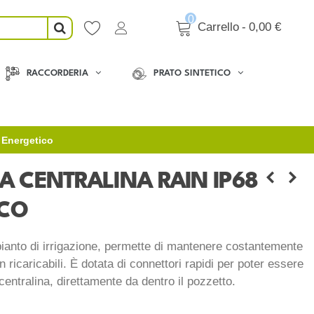
0
Carrello
-
0,00 €
RACCORDERIA
PRATO SINTETICO
o Energetico
A CENTRALINA RAIN IP68
ICO
mpianto di irrigazione, permette di mantenere costantemente
ain ricaricabili. È dotata di connettori rapidi per poter essere
entralina, direttamente da dentro il pozzetto.