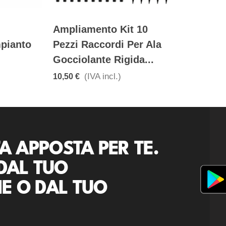
Ampliamento Kit 10
mpianto
Pezzi Raccordi Per Ala
Gocciolante Rigida...
(IVA incl.)
10,50 €
A APPOSTA PER TE.
DAL TUO
E O DAL TUO