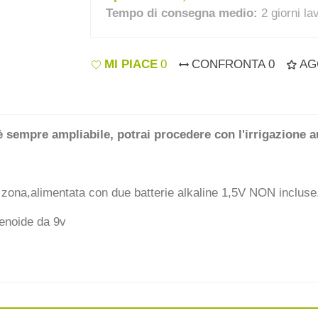
Tempo di consegna medio:
2 giorni la
MI PIACE
0
CONFRONTA
0
AG
è sempre ampliabile, potrai procedere con l'irrigazione a
1 zona,alimentata con due batterie alkaline 1,5V NON inclus
lenoide da 9v