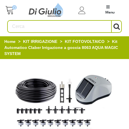
0
Menu
Home
>
KIT IRRIGAZIONE
>
KIT FOTOVOLTAICO
>
Kit
Automatico Claber Irrigazione a goccia 8063 AQUA MAGIC
SYSTEM