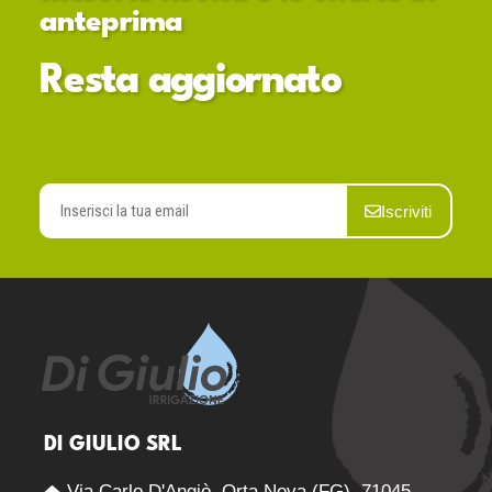
anteprima
Resta aggiornato
Iscriviti
DI GIULIO SRL
Via Carlo D'Angiò, Orta Nova (FG), 71045