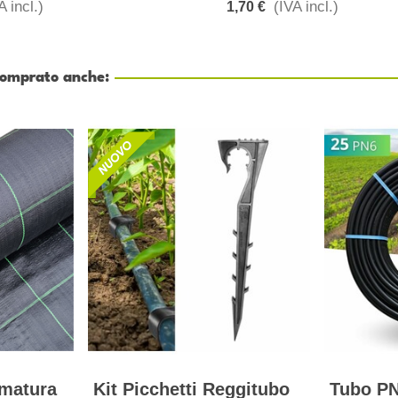
A incl.)
(IVA incl.)
1,70 €
 comprato anche:
amatura
Kit Picchetti Reggitubo
Tubo PN