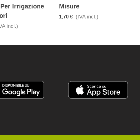
Per Irrigazione
Misure
ori
(IVA incl.)
1,70 €
VA incl.)