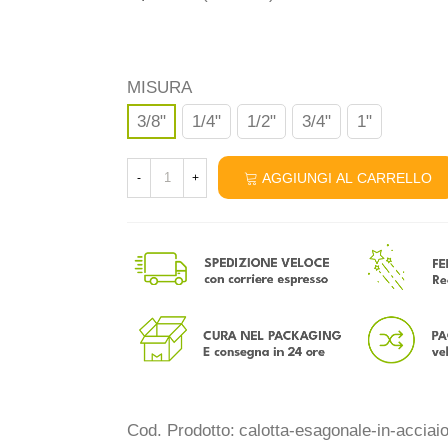
MISURA
3/8"
1/4"
1/2"
3/4"
1"
AGGIUNGI AL CARRELLO
-
+
Cod. Prodotto:
calotta-esagonale-in-acciaio