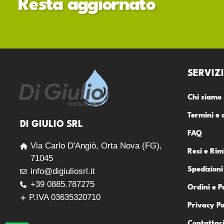
Resta aggiornato
SERVIZI
Chi siamo
Termini e 
DI GIULIO SRL
FAQ
Via Carlo D'Angiò, Orta Nova (FG),
Resi e Rim
71045
Spedizioni
info@digiuliosrl.it
+39 0885.787275
Ordini e 
P.IVA 03635320710
Privacy Po
Contattac