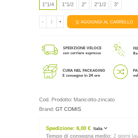
1"1/4
1"1/2
2"
2"1/2
3"
AGGIUNGI AL CARRELLO
-
+
Cod. Prodotto:
Manicotto-zincato
Brand:
GT COMIS
Spedizione:
6,00 €
Italia
Tempo di consegna medio:
2 giorni la