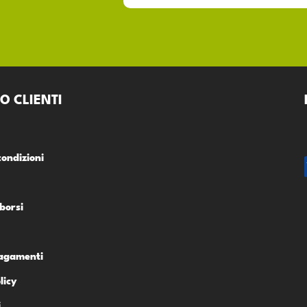
O CLIENTI
condizioni
borsi
Pagamenti
licy
i