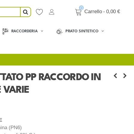
0
Carrello
-
0,00 €
RACCORDERIA
PRATO SINTETICO
TATO PP RACCORDO IN
 VARIE
LE
mina (PN6)