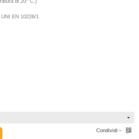
atura di 20° C.)
rma UNI EN 10226/1
Condividi