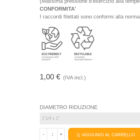
(Massima pressione d’esercizio alla temper
CONFORMITA'
I raccordi filettati sono conformi alla no
1,00 €
(IVA incl.)
DIAMETRO RIDUZIONE
AGGIUNGI AL CARRELLO
-
+