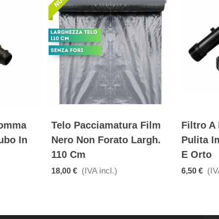
agomma
Telo Pacciamatura Film
Filtro A
ubo In
Nero Non Forato Largh.
Pulita I
110 Cm
E Orto
(IVA incl.)
(IV
18,00 €
6,50 €