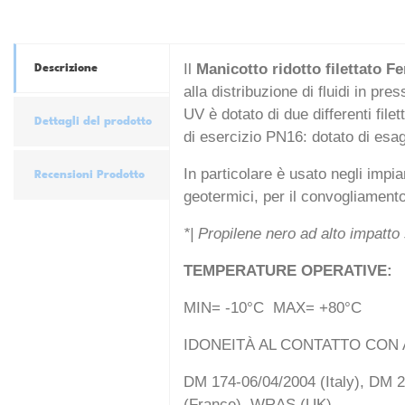
Il
Manicotto ridotto filettato 
Descrizione
alla distribuzione di fluidi in pre
UV è dotato di due differenti fil
Dettagli del prodotto
di esercizio PN16: dotato di esago
In particolare è usato negli impian
Recensioni Prodotto
geotermici, per il convogliamento 
*| Propilene nero ad alto impatto 
TEMPERATURE OPERATIVE:
MIN= -10°C MAX= +80°C
IDONEITÀ AL CONTATTO CON 
DM 174-06/04/2004 (Italy), DM 
(France), WRAS (UK).