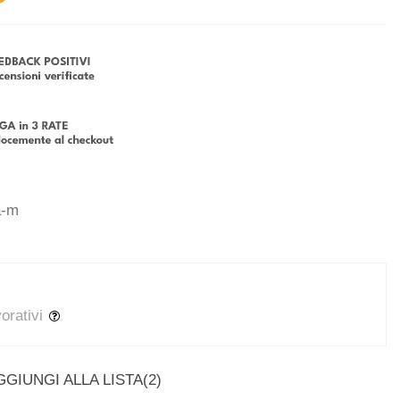
a-m
vorativi
GGIUNGI ALLA LISTA
(
2
)