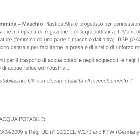
Femmina – Maschio
Plastica Alfa è progettato per connessioni 
ssione in impianti di irrigazione e di acquedottistica. Il Manic
ettature (femmina da una parte e maschio dall’altra) BSP (GA
no centrale per facilitarne la presa e di anello di rinforzo me
ti per il trasporto di acqua potabile negli acquedotti e negli im
di acque reflue ed industriali.
stabilizzato UV con elevata stabilità all’invecchiamento |*
ACQUA POTABILE:
23/04/2009 e Reg. UE n° 10/2011, W270 and KTW (Germany),