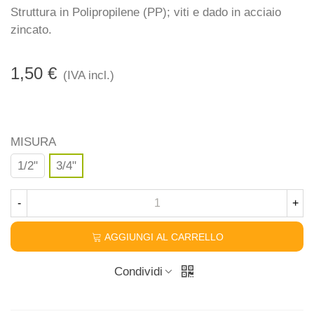
Struttura in Polipropilene (PP); viti e dado in acciaio
zincato.
1,50 €
(IVA incl.)
MISURA
1/2"
3/4"
-
+
AGGIUNGI AL CARRELLO
Condividi