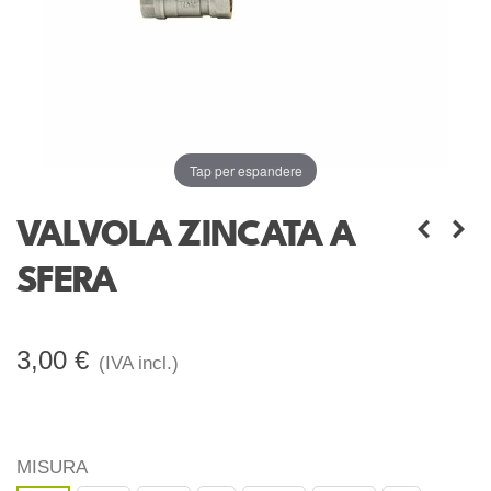
Tap per espandere
VALVOLA ZINCATA A
SFERA
3,00 €
(IVA incl.)
MISURA