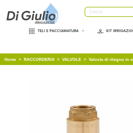
TELI E PACCIAMATURA
KIT IRRIGAZI
Home
>
RACCORDERIA
>
VALVOLE
>
Valvola di ritegno in 