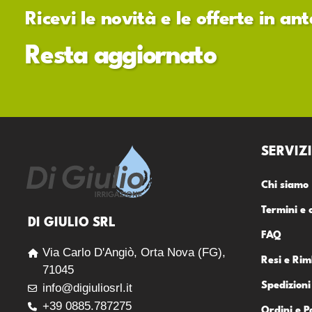
Ricevi le novità e le offerte in a
Resta aggiornato
SERVIZI
Chi siamo
Termini e 
DI GIULIO SRL
FAQ
Via Carlo D'Angiò, Orta Nova (FG),
Resi e Rim
71045
Spedizioni
info@digiuliosrl.it
+39 0885.787275
Ordini e 