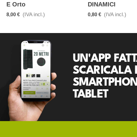
E Orto
DINAMICI
(IVA incl.)
(IVA incl.)
8,00 €
0,80 €
UN'APP FATT
SCARICALA 
SMARTPHON
TABLET