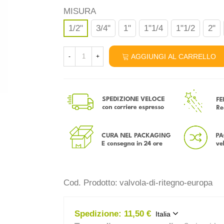
MISURA
1/2"
3/4"
1"
1"1/4
1"1/2
2"
AGGIUNGI AL CARRELLO
-
+
Cod. Prodotto:
valvola-di-ritegno-europa
Spedizione:
11,50 €
Italia