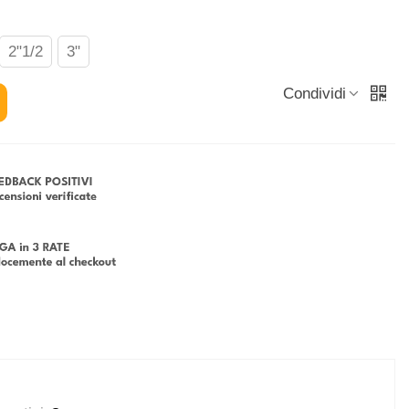
2"1/2
3"
Condividi