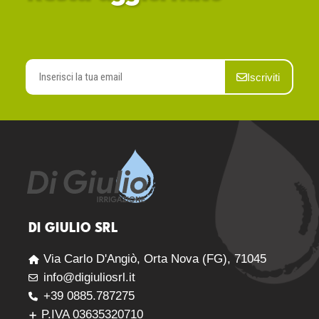
Iscriviti
DI GIULIO SRL
Via Carlo D'Angiò, Orta Nova (FG), 71045
info@digiuliosrl.it
+39 0885.787275
P.IVA 03635320710