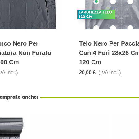
anco Nero Per
Telo Nero Per Pacc
atura Non Forato
Con 4 Fori 28x26 C
100 Cm
120 Cm
VA incl.)
(IVA incl.)
20,00 €
 comprato anche: