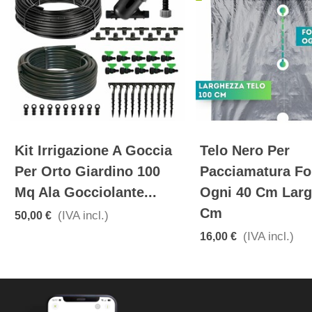
Manicotto A
Telo Nero Per
Compressione PN16 Per
Pacciamatura
Tubo In Polietilene
Ogni 50 Cm L
Cm
(IVA incl.)
1,80 €
(IVA incl.
16,00 €