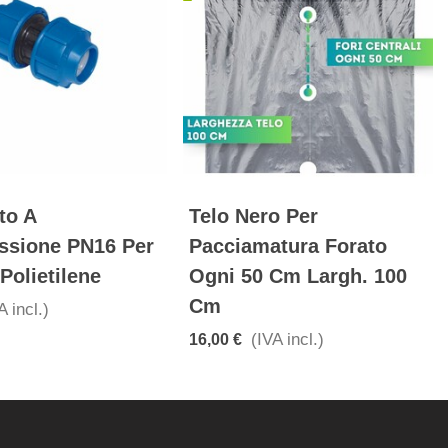
GOCCIOLATORI A
FUSTELLA FORATUBO
ARETTA
PER TUBO IN PLASTIC
ZIONABILI 16 LT/h
DIAMETRO 3
(IVA incl.)
(IVA incl.)
7,00 €