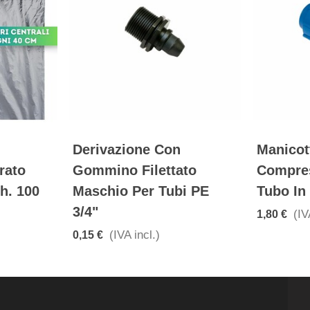
Kit Irrigazione A Goccia
10 
 Forato
Con Amico+ Per Orto
SIG
argh. 100
Giardino 50 Mq Ala...
ISPE
(IVA incl.)
75,00 €
1,00 €
)