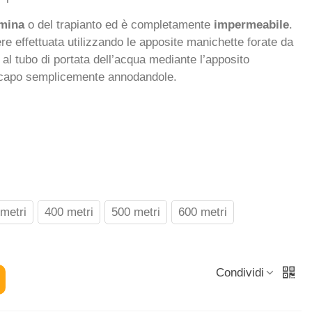
emina
o del trapianto ed è completamente
impermeabile
.
ere effettuata utilizzando le apposite manichette forate da
e al tubo di portata dell’acqua mediante l’apposito
o capo semplicemente annodandole.
metri
400 metri
500 metri
600 metri
Condividi