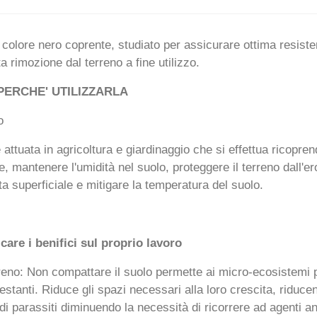
 colore nero coprente, studiato per assicurare ottima resiste
a rimozione dal terreno a fine utilizzo.
PERCHE' UTILIZZARLA
o
tuata in agricoltura e giardinaggio che si effettua ricoprendo
, mantenere l'umidità nel suolo, proteggere il terreno dall'ero
a superficiale e mitigare la temperatura del suolo.
icare i benifici sul proprio lavoro
reno: Non compattare il suolo permette ai micro-ecosistemi p
nfestanti. Riduce gli spazi necessari alla loro crescita, riduc
i di parassiti diminuendo la necessità di ricorrere ad agenti an