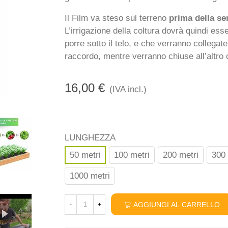
Il Film va steso sul terreno
prima della s
L’irrigazione della coltura dovrà quindi ess
porre sotto il telo, e che verranno collegat
raccordo, mentre verranno chiuse all’altr
16,00 €
(IVA incl.)
LUNGHEZZA
50 metri
100 metri
200 metri
300 
1000 metri
AGGIUNGI AL CARRELLO
-
+