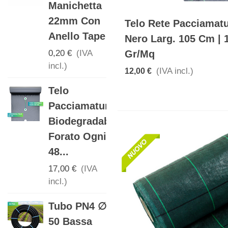
Manichetta
Con Fori...
22mm Con
Telo Rete Pacciamat
17,00 €
(IVA
Anello Tape
incl.)
Nero Larg. 105 Cm | 
Gr/mq
0,20 €
(IVA
Telo
incl.)
(IVA incl.)
12,00 €
Pacciamatura
Telo
Biodegradabile
Pacciamatura
Con Fori...
Biodegradabile
17,00 €
(IVA
Forato Ogni
incl.)
48...
DETERGENTE
17,00 €
(IVA
IGIENIZZANTE
incl.)
PER ERBA
Tubo PN4 ∅
ARTIFICIALE
50 Bassa
16,00 €
(IVA