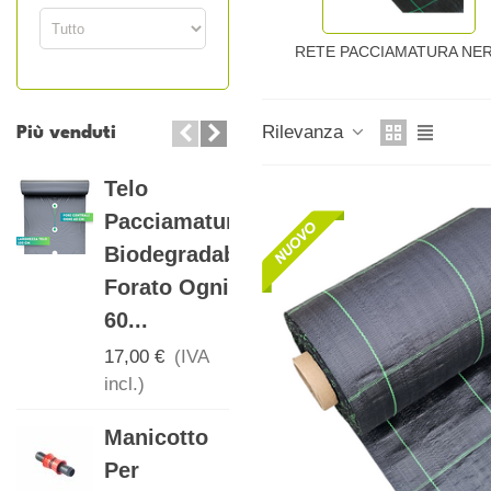
RETE PACCIAMATURA NE
Rilevanza
Più venduti
Telo
Telo
Pacciamatura
Pacciamatura
Biodegradabile
Biodegradabile
Forato Ogni
Con Fori...
60...
17,00 €
(IVA
incl.)
17,00 €
(IVA
incl.)
Telo
Manicotto
Pacciamatura
Per
Biodegradabile