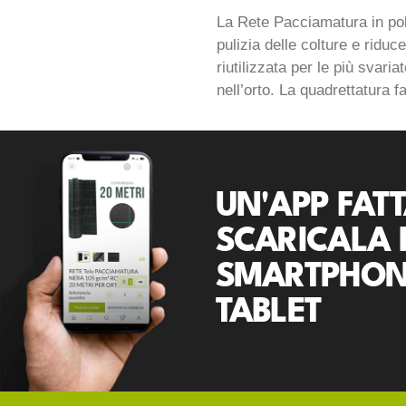
La Rete Pacciamatura in poli
pulizia delle colture e ridu
riutilizzata per le più svari
nell’orto. La quadrettatura 
UN'APP FATT
SCARICALA 
SMARTPHON
TABLET