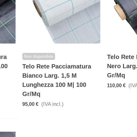
ura
Telo Rete
Non disponibile
100
Nero Larg
Telo Rete Pacciamatura
Gr/mq
Bianco Larg. 1,5 M
Lunghezza 100 M| 100
(IVA
110,00 €
Gr/mq
(IVA incl.)
95,00 €