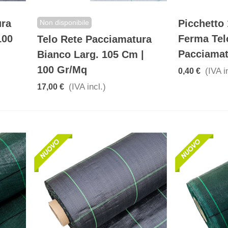
ura
Picchetto
Non disponibile
100
Ferma Tel
Telo Rete Pacciamatura
Pacciamat
Bianco Larg. 105 Cm |
100 Gr/mq
(IVA i
0,40 €
(IVA incl.)
17,00 €