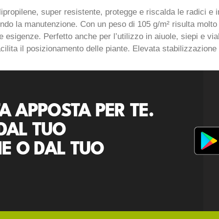
propilene, super resistente, protegge e riscalda le radici e 
cendo la manutenzione. Con un peso di 105 g/m² risulta molto
ate esigenze. Perfetto anche per l’utilizzo in aiuole, siepi e 
facilita il posizionamento delle piante. Elevata stabilizzazio
A APPOSTA PER TE.
DAL TUO
E O DAL TUO