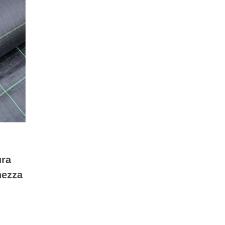
ura
hezza