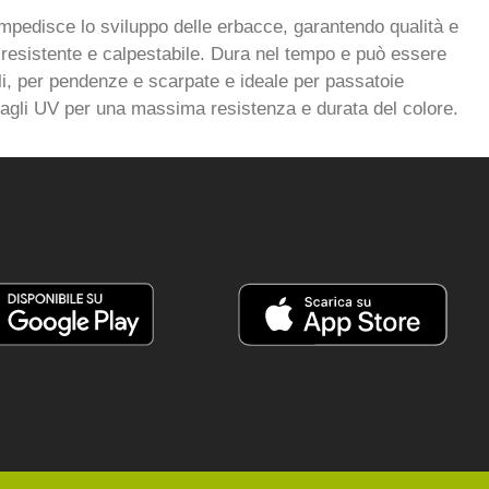
impedisce lo sviluppo delle erbacce, garantendo qualità e
 resistente e calpestabile. Dura nel tempo e può essere
viali, per pendenze e scarpate e ideale per passatoie
ne agli UV per una massima resistenza e durata del colore.