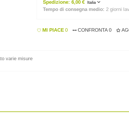
Spedizione:
6,00 €
Italia
Tempo di consegna medio:
2 giorni la
MI PIACE
0
CONFRONTA
0
AG
ato varie misure