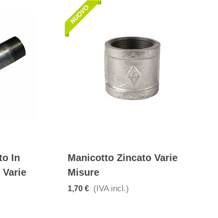
to In
Manicotto Zincato Varie
 Varie
Misure
(IVA incl.)
1,70 €