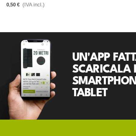
(IVA incl.)
0,50 €
UN'APP FATT
SCARICALA 
SMARTPHON
TABLET