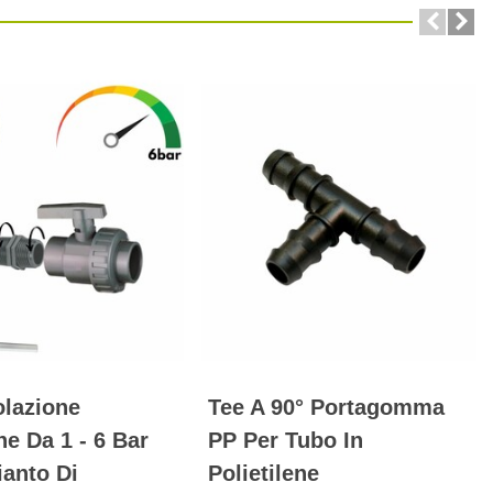
olazione
Tee A 90° Portagomma
ne Da 1 - 6 Bar
PP Per Tubo In
ianto Di
Polietilene