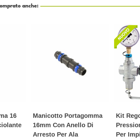
 comprato anche:
ma 16
Manicotto Portagomma
Kit Reg
iolante
16mm Con Anello Di
Pressio
Arresto Per Ala
Per Imp