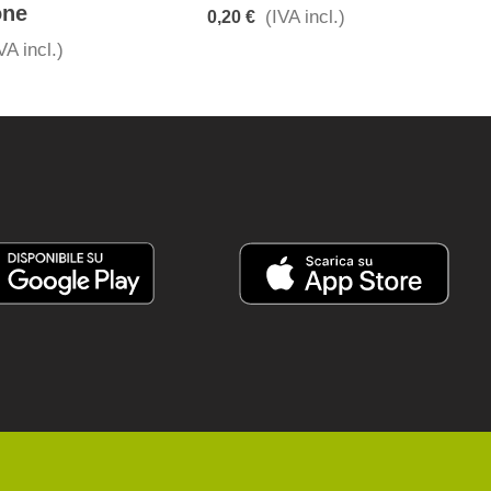
one
(IVA incl.)
0,20 €
VA incl.)