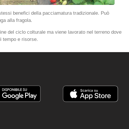
stessi benefici della pacciamatura tradizionale. Può
uga alla fragola.
ne del ciclo colturale ma viene lavorato nel terreno dove
i tempo e risorse.