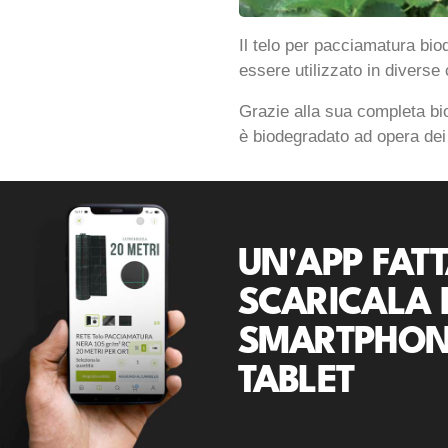
Il telo per pacciamatura bio
essere utilizzato in diverse 
Grazie alla sua completa bio
è biodegradato ad opera dei
UN'APP FATT
SCARICALA 
SMARTPHON
TABLET