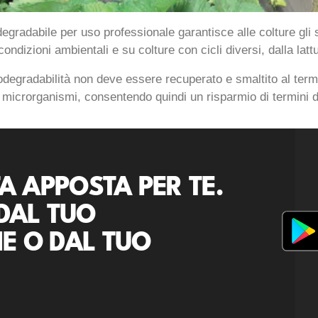
degradabile per uso professionale garantisce alle colture gli 
condizioni ambientali e su colture con cicli diversi, dalla latt
degradabilità non deve essere recuperato e smaltito al termi
 microrganismi, consentendo quindi un risparmio di termini d
A APPOSTA PER TE.
DAL TUO
E O DAL TUO