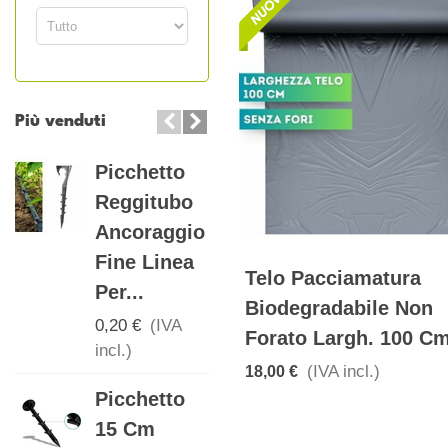
Più venduti
Picchetto
Tee 90°
Reggitubo
Portagomma
Ancoraggio
Filettato
Fine Linea
Maschio PP
Telo Pacciamatura
Per...
Per...
Biodegradabile Non
0,20 €
(IVA
0,30 €
(IVA
Forato Largh. 100 C
incl.)
incl.)
(IVA incl.)
18,00 €
Picchetto
Manicotto
15 Cm
Per