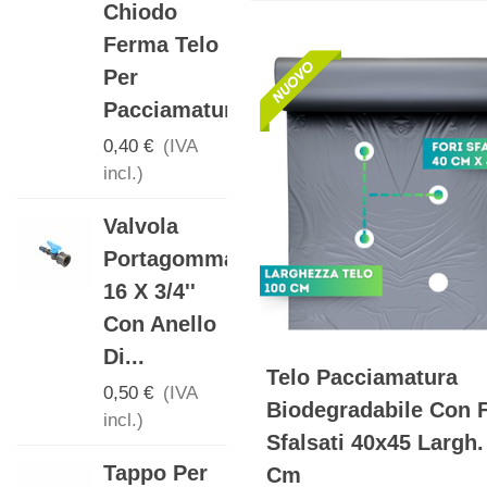
Chiodo
Manichetta
Ferma Telo
16mm Con
Per
Anello Tape
Pacciamatura
0,15 €
(IVA
incl.)
0,40 €
(IVA
incl.)
Gomito
Valvola
Portagomma
Portagomma
16mm Per
16 X 3/4''
Ala
Con Anello
Gocciolante
Di...
0,20 €
(IVA
Telo Pacciamatura
incl.)
0,50 €
(IVA
Biodegradabile Con F
incl.)
Valvola Per
Sfalsati 40x45 Largh.
Tappo Per
Manichetta
Cm