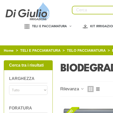
TELI E PACCIAMATURA
KIT IRRIGAZI
Home
>
TELI E PACCIAMATURA
>
TELO PACCIAMATURA
>
Cerca tra i risultati
BIODEGRA
LARGHEZZA
Rilevanza
FORATURA