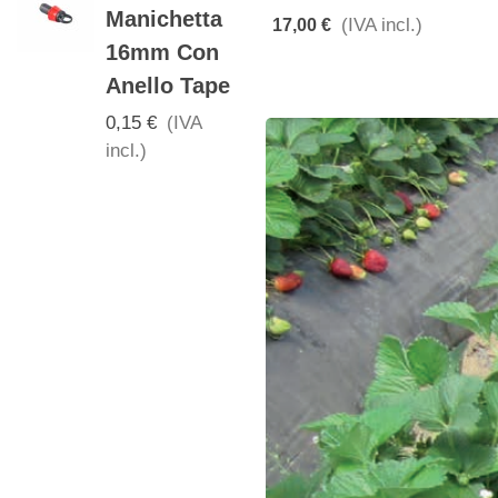
Manichetta
16 X 3/4
(IVA incl.)
17,00 €
16mm Con
Con Anello
Anello Tape
Tape
0,15 €
(IVA
0,50 €
(IVA
incl.)
incl.)