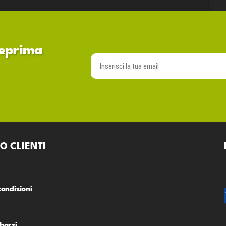
nteprima
O CLIENTI
condizioni
borsi