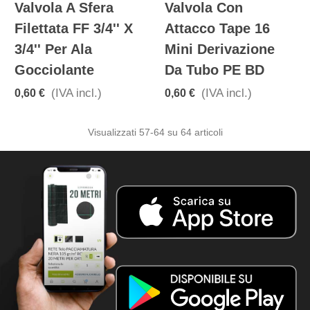
Valvola A Sfera
Valvola Con
Filettata FF 3/4'' X
Attacco Tape 16
3/4'' Per Ala
Mini Derivazione
Gocciolante
Da Tubo PE BD
(IVA incl.)
(IVA incl.)
0,60 €
0,60 €
Visualizzati
57
-64 su 64 articoli