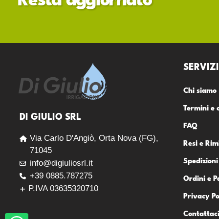
Resta aggiornato
SERVIZI
Chi siamo
Termini e 
DI GIULIO SRL
FAQ
Via Carlo D'Angiò, Orta Nova (FG),
Resi e Rim
71045
Spedizioni
info@digiuliosrl.it
+39 0885.787275
Ordini e 
P.IVA 03635320710
Privacy Po
Contattac