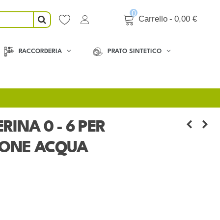
0
Carrello
-
0,00 €
RACCORDERIA
PRATO SINTETICO
INA 0 - 6 PER
IONE ACQUA