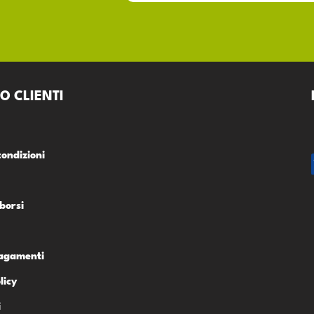
O CLIENTI
condizioni
borsi
Pagamenti
licy
i