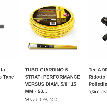
tta
TUBO GIARDINO 5
Tee A 9
o Tape
STRATI PERFORMANCE
Ridotto
VERSUS DIAM. 5/8" 15
Polietil
MM - 50...
(IV
0,50 €
(IVA incl.)
54,00 €