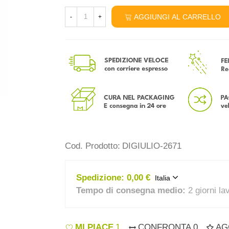
AGGIUNGI AL CARRELLO
-
+
Cod. Prodotto:
DIGIULIO-2671
Spedizione:
0,00 €
Italia
Tempo di consegna medio:
2 giorni la
MI PIACE
1
CONFRONTA
0
AG