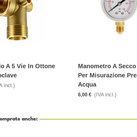
o A 5 Vie In Ottone
Manometro A Secco 
oclave
Per Misurazione Pr
Acqua
A incl.)
(IVA incl.)
6,00 €
 comprato anche: